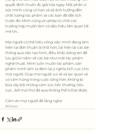
quyết định muốn đc giải tỏa ngay. Một phần vì 
sức mình cũng có hạn và sẽ ảnh hưởng đến 
chất lượng tác phẩm và các bạn đã đăt lịch 
trước đó. Mình cũng xin phép từ chối các 
trường hợp muốn làm có dấu hiệu liên quan tới 
mê tín...
Mọi người có thể hiểu công việc mình đang làm 
hiện tại đơn thuần là thổi hồn, tái hiện lại các bé 
thông qua việc tạo hình, điêu khắc bằng len để 
lưu giữ kỉ niệm về các bé như một tác phẩm 
nghệ thuật. Mình luôn muốn tác phẩm, sản 
phẩm mình làm ra đem lại ý nghĩa tích cực cho 
mọi người. Giúp mọi người vui vẻ và lạc quan và 
có cảm hứng trong cuộc sống hơn, không bị 
bủa vây bởi những cảm xúc tiếc thương, tiêu 
cực... bởi mọi thứ đã qua không thể trở lại được. 
Cảm ơn mọi người đã lắng nghe 
#thevo