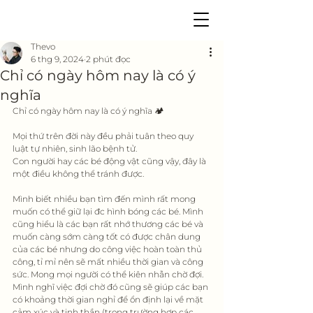
Thevo
6 thg 9, 2024
2 phút đọc
Chỉ có ngày hôm nay là có ý
nghĩa
Chỉ có ngày hôm nay là có ý nghĩa 🏕
Mọi thứ trên đời này đều phải tuân theo quy 
luật tự nhiên, sinh lão bệnh tử.
Con người hay các bé động vật cũng vậy, đây là 
một điều không thể tránh được. 
Mình biết nhiều bạn tìm đến mình rất mong 
muốn có thể giữ lại đc hình bóng các bé. Mình 
cũng hiểu là các bạn rất nhớ thương các bé và 
muốn càng sớm càng tốt có được chân dung 
của các bé nhưng do công việc hoàn toàn thủ 
công, tỉ mỉ nên sẽ mất nhiều thời gian và công 
sức. Mong mọi người có thể kiên nhẫn chờ đợi. 
Mình nghĩ việc đợi chờ đó cũng sẽ giúp các bạn 
có khoảng thời gian nghỉ để ổn định lại về mặt 
cảm xúc và tinh thần (trong trường hợp các 