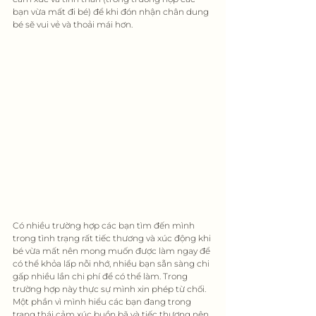
bạn vừa mất đi bé) để khi đón nhận chân dung 
bé sẽ vui vẻ và thoải mái hơn.
Có nhiều trường hợp các bạn tìm đến mình 
trong tình trạng rất tiếc thương và xúc động khi 
bé vừa mất nên mong muốn được làm ngay để 
có thể khỏa lấp nỗi nhớ, nhiều bạn sẵn sàng chi 
gấp nhiều lần chi phí để có thể làm. Trong 
trường hợp này thực sự mình xin phép từ chối. 
Một phần vì mình hiểu các bạn đang trong 
trạng thái cảm xúc buồn bã và tiếc thương nên 