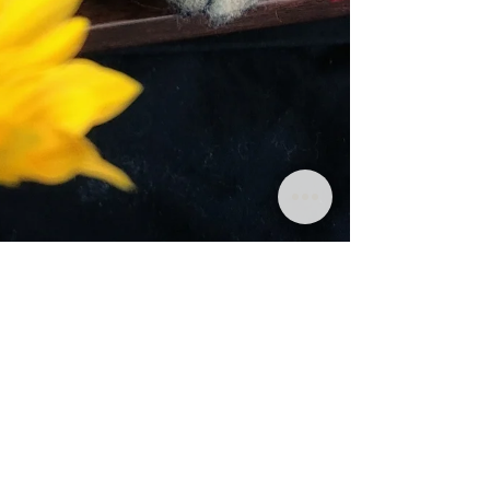
Thevo
2 phút đọc
Một vài lưu ý