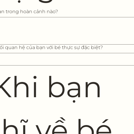
ạn trong hoàn cảnh nào?
ối quan hệ của bạn với bé thực sự đặc biệt?
 Khi bạn 
hĩ về bé...