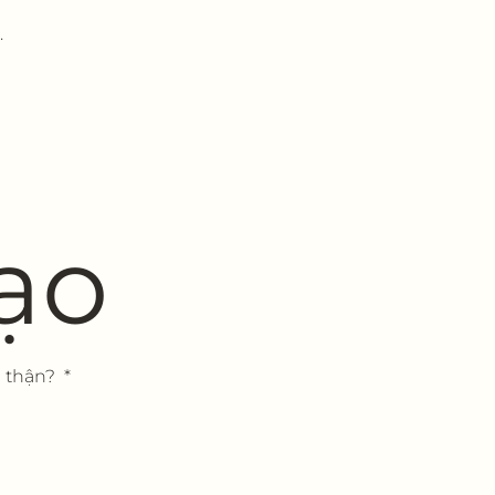
.
tạo
n thận?
*