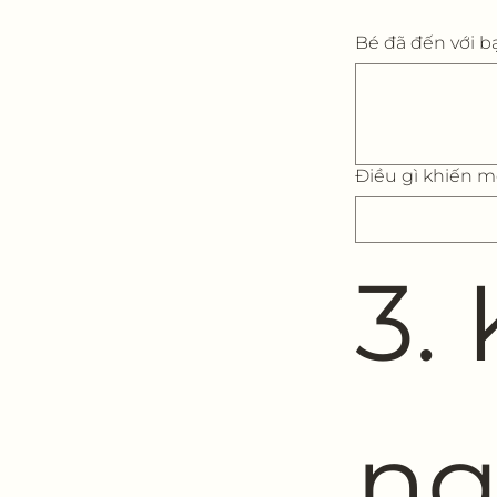
Bé đã đến với b
Điều gì khiến m
3.
ng