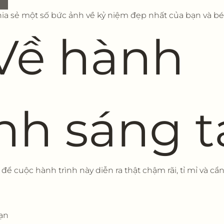
hia sẻ một số bức ảnh về kỷ niệm đẹp nhất của bạn và bé
 Về hành 
ình sáng 
để cuộc hành trình này diễn ra thật chậm rãi, tỉ mỉ và cẩ
ạn