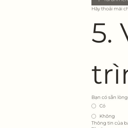
Hãy thoải mái c
5.
tr
Bạn có sẵn lòng 
Có
Không
Thông tin của b