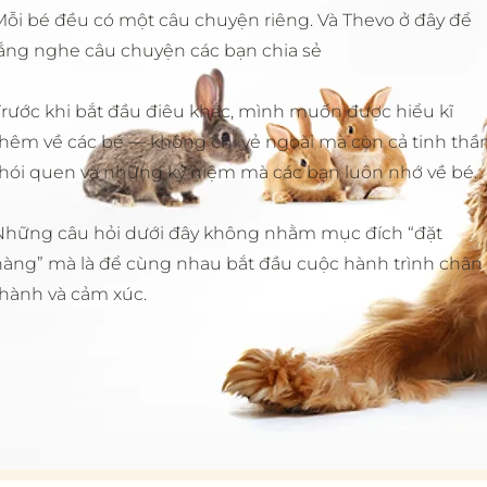
Mỗi bé đều có một câu chuyện riêng. Và Thevo ở đây để
lắng nghe câu chuyện các bạn chia sẻ
Trước khi bắt đầu điêu khắc, mình muốn được hiểu kĩ
thêm về các bé — không chỉ vẻ ngoài mà còn cả tinh thần
thói quen và những kỷ niệm mà các bạn luôn nhớ về bé.
Những câu hỏi dưới đây không nhằm mục đích “đặt
hàng” mà là để cùng nhau bắt đầu cuộc hành trình chân
thành và cảm xúc.