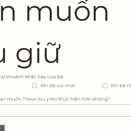
n muốn 
u giữ
iữ khoảnh khắc nào của bé:
Khi bé vui chơi
Khi bé n
 bạn muốn Thevo lưu ý khi thực hiện hơn không?
n