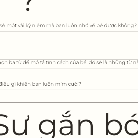
?
 sẻ một vài kỷ niệm mà bạn luôn nhớ về bé được không?
ọn ba từ để mô tả tính cách của bé, đó sẽ là những từ n
iều gì khiến bạn luôn mỉm cười?
 Sự gắn b